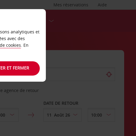
Mes réservations
Aide
DESTINATIONS
isons analytiques et
ées avec des
 de cookies
. En
ER ET FERMER
re agence de retour
DATE DE RETOUR