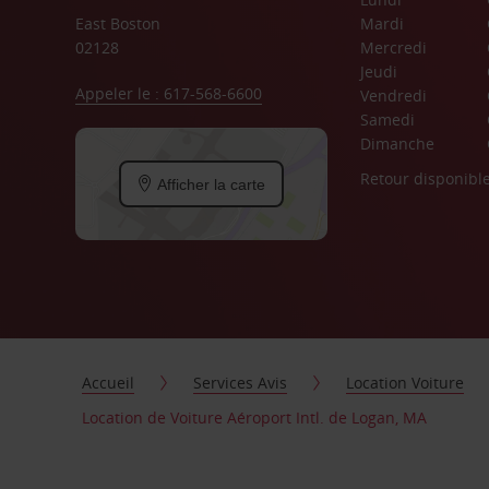
East Boston
Mardi
02128
Mercredi
Jeudi
Appeler le : 617-568-6600
Vendredi
Samedi
Dimanche
Retour disponibl
Afficher la carte
Accueil
Services Avis
Location Voiture
Location de Voiture Aéroport Intl. de Logan, MA