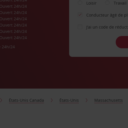
Loisir
Travail
Ouvert 24h/24
Ouvert 24h/24
Conducteur âgé de p
Ouvert 24h/24
Ouvert 24h/24
J’ai un code de réduc
Ouvert 24h/24
Ouvert 24h/24
e 24h/24
États-Unis Canada
États-Unis
Massachusetts