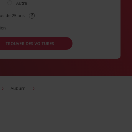
Autre
lus de 25 ans
tion
TROUVER DES VOITURES
Auburn