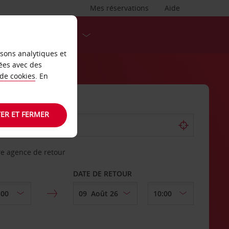
Mes réservations
Aide
DESTINATIONS
isons analytiques et
ées avec des
 de cookies
. En
ER ET FERMER
re agence de retour
DATE DE RETOUR