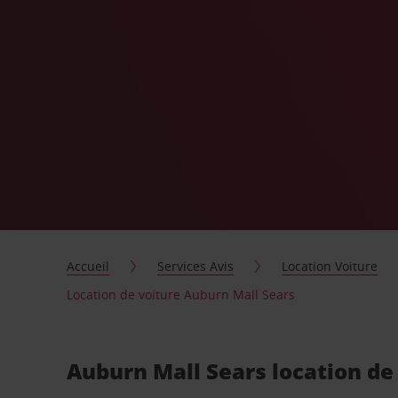
Accueil
Services Avis
Location Voiture
Location de voiture Auburn Mall Sears
Auburn Mall Sears location de