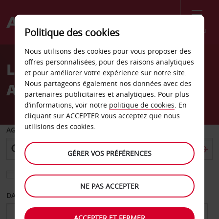
Menu
Politique des cookies
Welcome
Nous utilisons des cookies pour vous proposer des
to
offres personnalisées, pour des raisons analytiques
Location de voiture
Avis
et pour améliorer votre expérience sur notre site.
Nous partageons également nos données avec des
Allston - Ville
partenaires publicitaires et analytiques. Pour plus
d’informations, voir notre
politique de cookies
. En
cliquant sur ACCEPTER vous acceptez que nous
utilisions des cookies.
AGENCE DE DÉPART
GÉRER VOS PRÉFÉRENCES
Sélectionnez une autre agence de retour
NE PAS ACCEPTER
DATE DE DÉPART
DATE DE RETOUR
ACCEPTER ET FERMER