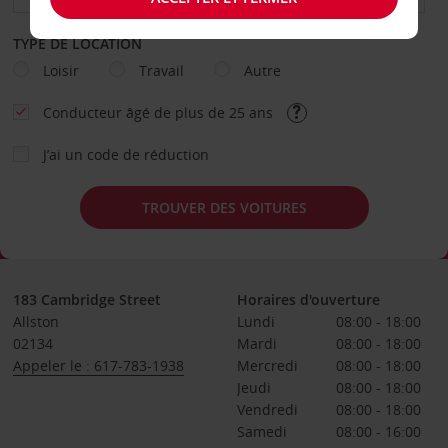
TYPE DE LOCATION
Loisir
Travail
Autre
Conducteur âgé de plus de 25 ans
J’ai un code de réduction
TROUVER DES VOITURES
183 Cambridge Street
Horaires d'ouverture
Allston
Lundi
08:00 - 18:00
02134
Mardi
08:00 - 18:00
Appeler le : 617-783-1938
Mercredi
08:00 - 18:00
Jeudi
08:00 - 18:00
Vendredi
08:00 - 18:00
Samedi
08:00 - 16:00