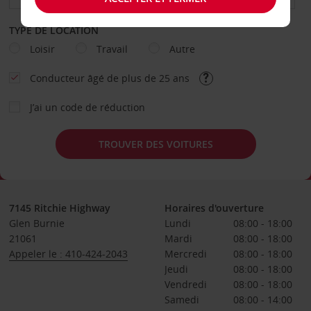
TYPE DE LOCATION
Loisir
Travail
Autre
Conducteur âgé de plus de 25 ans
J’ai un code de réduction
TROUVER DES VOITURES
7145 Ritchie Highway
Horaires d'ouverture
Glen Burnie
Lundi
08:00 - 18:00
21061
Mardi
08:00 - 18:00
Appeler le : 410-424-2043
Mercredi
08:00 - 18:00
Jeudi
08:00 - 18:00
Vendredi
08:00 - 18:00
Samedi
08:00 - 14:00