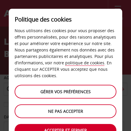
Menu
Politique des cookies
Welcome
Nous utilisons des cookies pour vous proposer des
to
offres personnalisées, pour des raisons analytiques
Location de voiture Glen
Avis
et pour améliorer votre expérience sur notre site.
Nous partageons également nos données avec des
Burnie, Maryland
partenaires publicitaires et analytiques. Pour plus
d’informations, voir notre
politique de cookies
. En
cliquant sur ACCEPTER vous acceptez que nous
utilisions des cookies.
AGENCE DE DÉPART
GÉRER VOS PRÉFÉRENCES
Sélectionnez une autre agence de retour
NE PAS ACCEPTER
DATE DE DÉPART
DATE DE RETOUR
ACCEPTER ET FERMER