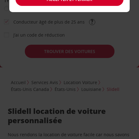
TYPE DE LOCATION
Loisir
Travail
Autre
Conducteur âgé de plus de 25 ans
J’ai un code de réduction
TROUVER DES VOITURES
Accueil
Services Avis
Location Voiture
États-Unis Canada
États-Unis
Louisiane
Slidell
Slidell location de voiture
personnalisée
Nous rendons la location de voiture facile car nous savons