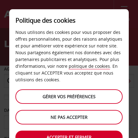
Menu
Politique des cookies
Welcome
Nous utilisons des cookies pour vous proposer des
to
offres personnalisées, pour des raisons analytiques
Location de voiture Slidell
Avis
et pour améliorer votre expérience sur notre site.
Nous partageons également nos données avec des
partenaires publicitaires et analytiques. Pour plus
d’informations, voir notre
politique de cookies
. En
AGENCE DE DÉPART
cliquant sur ACCEPTER vous acceptez que nous
utilisions des cookies.
GÉRER VOS PRÉFÉRENCES
Sélectionnez une autre agence de retour
DATE DE DÉPART
DATE DE RETOUR
NE PAS ACCEPTER
ACCEPTER ET FERMER