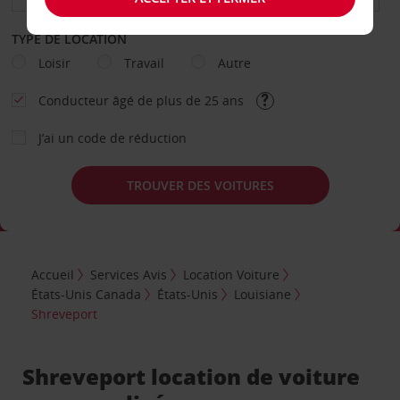
TYPE DE LOCATION
Loisir
Travail
Autre
Conducteur âgé de plus de 25 ans
J’ai un code de réduction
TROUVER DES VOITURES
Accueil
Services Avis
Location Voiture
États-Unis Canada
États-Unis
Louisiane
Shreveport
Shreveport location de voiture