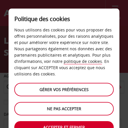
Menu
Politique des cookies
Welcome
Nous utilisons des cookies pour vous proposer des
to
offres personnalisées, pour des raisons analytiques
Location de voiture
Avis
et pour améliorer votre expérience sur notre site.
Nous partageons également nos données avec des
Shreveport
partenaires publicitaires et analytiques. Pour plus
d’informations, voir notre
politique de cookies
. En
cliquant sur ACCEPTER vous acceptez que nous
utilisions des cookies.
AGENCE DE DÉPART
GÉRER VOS PRÉFÉRENCES
Sélectionnez une autre agence de retour
NE PAS ACCEPTER
DATE DE DÉPART
DATE DE RETOUR
ACCEPTER ET FERMER