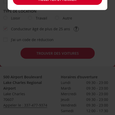
TYPE DE LOCATION
Loisir
Travail
Autre
Conducteur âgé de plus de 25 ans
J’ai un code de réduction
TROUVER DES VOITURES
500 Airport Boulevard
Horaires d'ouverture
Lake Charles Regional
Lundi
09:30 - 23:00
Airport
Mardi
09:30 - 23:00
Lake Charles
Mercredi
09:30 - 23:00
70607
Jeudi
09:30 - 23:00
Appeler le : 337-477-9374
Vendredi
09:30 - 23:00
Samedi
12:00 - 17:30