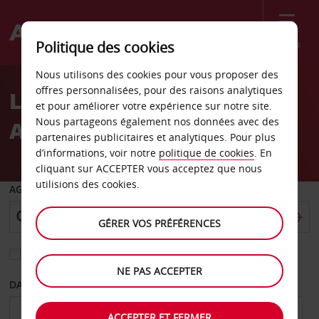
Menu
Politique des cookies
Welcome
Nous utilisons des cookies pour vous proposer des
to
offres personnalisées, pour des raisons analytiques
Location de voiture
Avis
et pour améliorer votre expérience sur notre site.
Nous partageons également nos données avec des
Aéroport de Lake Charles
partenaires publicitaires et analytiques. Pour plus
d’informations, voir notre
politique de cookies
. En
cliquant sur ACCEPTER vous acceptez que nous
utilisions des cookies.
AGENCE DE DÉPART
GÉRER VOS PRÉFÉRENCES
Sélectionnez une autre agence de retour
NE PAS ACCEPTER
DATE DE DÉPART
DATE DE RETOUR
ACCEPTER ET FERMER