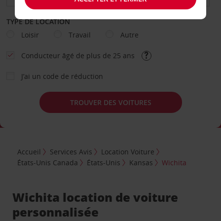
TYPE DE LOCATION
Loisir
Travail
Autre
Conducteur âgé de plus de 25 ans
J’ai un code de réduction
TROUVER DES VOITURES
Accueil
Services Avis
Location Voiture
États-Unis Canada
États-Unis
Kansas
Wichita
Wichita location de voiture
personnalisée