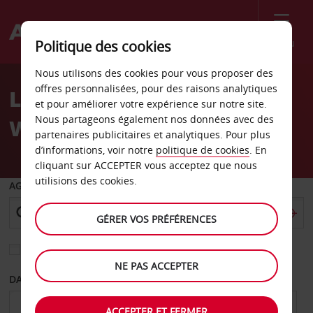
Menu
Politique des cookies
Welcome
Nous utilisons des cookies pour vous proposer des
to
offres personnalisées, pour des raisons analytiques
Location de voiture
Avis
et pour améliorer votre expérience sur notre site.
Nous partageons également nos données avec des
Wichita
partenaires publicitaires et analytiques. Pour plus
d’informations, voir notre
politique de cookies
. En
cliquant sur ACCEPTER vous acceptez que nous
utilisions des cookies.
AGENCE DE DÉPART
GÉRER VOS PRÉFÉRENCES
Sélectionnez une autre agence de retour
NE PAS ACCEPTER
DATE DE DÉPART
DATE DE RETOUR
ACCEPTER ET FERMER