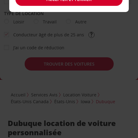
TYPE DE LOCATION
Loisir
Travail
Autre
Conducteur âgé de plus de 25 ans
J’ai un code de réduction
TROUVER DES VOITURES
Accueil
Services Avis
Location Voiture
États-Unis Canada
États-Unis
Iowa
Dubuque
Dubuque location de voiture
personnalisée