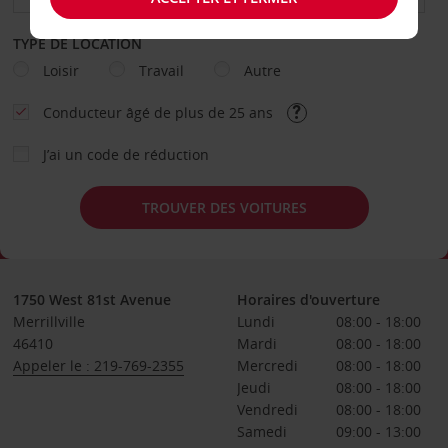
TYPE DE LOCATION
Loisir
Travail
Autre
Conducteur âgé de plus de 25 ans
J’ai un code de réduction
TROUVER DES VOITURES
1750 West 81st Avenue
Horaires d'ouverture
Merrillville
Lundi
08:00 - 18:00
46410
Mardi
08:00 - 18:00
Appeler le : 219-769-2355
Mercredi
08:00 - 18:00
Jeudi
08:00 - 18:00
Vendredi
08:00 - 18:00
Samedi
09:00 - 13:00