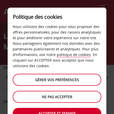
Menu
Politique des cookies
Welcome
Nous utilisons des cookies pour vous proposer des
to
offres personnalisées, pour des raisons analytiques
Location de voiture
Avis
et pour améliorer votre expérience sur notre site.
Nous partageons également nos données avec des
Merrillville
partenaires publicitaires et analytiques. Pour plus
d’informations, voir notre
politique de cookies
. En
cliquant sur ACCEPTER vous acceptez que nous
utilisions des cookies.
AGENCE DE DÉPART
GÉRER VOS PRÉFÉRENCES
Sélectionnez une autre agence de retour
NE PAS ACCEPTER
DATE DE DÉPART
DATE DE RETOUR
ACCEPTER ET FERMER