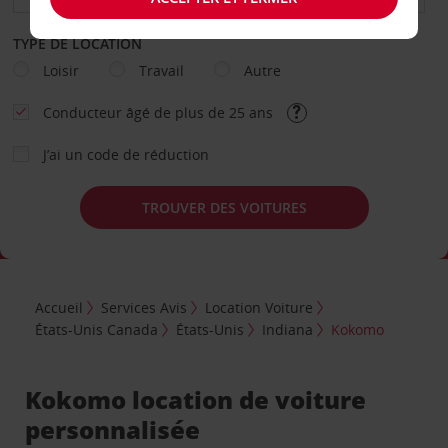
TYPE DE LOCATION
Loisir
Travail
Autre
Conducteur âgé de plus de 25 ans
J’ai un code de réduction
TROUVER DES VOITURES
Accueil
Services Avis
Location Voiture
États-Unis Canada
États-Unis
Indiana
Kokomo
Kokomo location de voiture
personnalisée