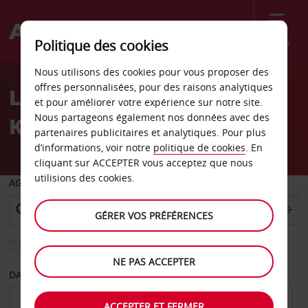
Menu
Politique des cookies
Welcome
Nous utilisons des cookies pour vous proposer des
to
offres personnalisées, pour des raisons analytiques
Location de voiture
Avis
et pour améliorer votre expérience sur notre site.
Nous partageons également nos données avec des
Kokomo
partenaires publicitaires et analytiques. Pour plus
d’informations, voir notre
politique de cookies
. En
cliquant sur ACCEPTER vous acceptez que nous
utilisions des cookies.
AGENCE DE DÉPART
GÉRER VOS PRÉFÉRENCES
Sélectionnez une autre agence de retour
NE PAS ACCEPTER
DATE DE DÉPART
DATE DE RETOUR
ACCEPTER ET FERMER