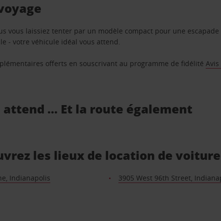
 voyage
us vous laissiez tenter par un modèle compact pour une escapade 
e - votre véhicule idéal vous attend.
supplémentaires offerts en souscrivant au programme de fidélité
Avis
s attend … Et la route également
uvrez les lieux de location de voitur
e, Indianapolis
3905 West 96th Street, Indiana