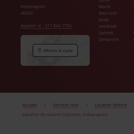
Indianapolis
Mardi
46250
Mercredi
Jeudi
Appeler le : 317-842-7765
Vendredi
Samedi
Dimanche
Afficher la carte
Accueil
Services Avis
Location Voiture
Location de voiture Castleton, Indianapolis