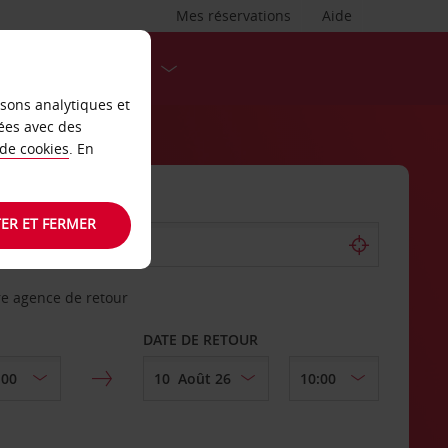
Mes réservations
Aide
DESTINATIONS
isons analytiques et
ées avec des
 de cookies
. En
ER ET FERMER
re agence de retour
DATE DE RETOUR