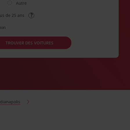
Autre
lus de 25 ans
tion
TROUVER DES VOITURES
ndianapolis