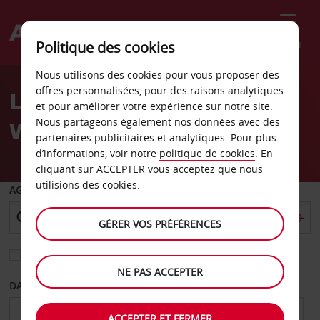
Menu
Politique des cookies
Welcome
Nous utilisons des cookies pour vous proposer des
to
offres personnalisées, pour des raisons analytiques
Location de voiture Fort
Avis
et pour améliorer votre expérience sur notre site.
Nous partageons également nos données avec des
Wayne
partenaires publicitaires et analytiques. Pour plus
d’informations, voir notre
politique de cookies
. En
cliquant sur ACCEPTER vous acceptez que nous
utilisions des cookies.
AGENCE DE DÉPART
GÉRER VOS PRÉFÉRENCES
Sélectionnez une autre agence de retour
NE PAS ACCEPTER
DATE DE DÉPART
DATE DE RETOUR
ACCEPTER ET FERMER