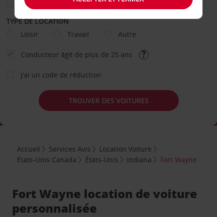
TYPE DE LOCATION
Loisir
Travail
Autre
Conducteur âgé de plus de 25 ans
J’ai un code de réduction
TROUVER DES VOITURES
Accueil
Services Avis
Location Voiture
États-Unis Canada
États-Unis
Indiana
Fort Wayne
Fort Wayne location de voiture
personnalisée