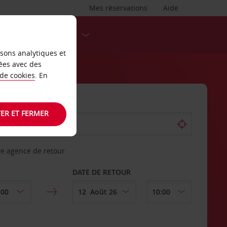
Mes réservations
Aide
DESTINATIONS
isons analytiques et
ées avec des
 de cookies
. En
ER ET FERMER
re agence de retour
DATE DE RETOUR