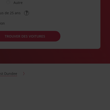
Autre
lus de 25 ans
tion
TROUVER DES VOITURES
st Dundee