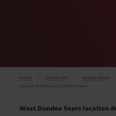
Accueil
Services Avis
Location Voiture
Location de voiture West Dundee Sears
West Dundee Sears location de