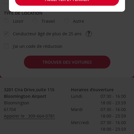
TYPE DE LOCATION
Loisir
Travail
Autre
Conducteur âgé de plus de 25 ans
J’ai un code de réduction
TROUVER DES VOITURES
3201 Cira Drive,suite 115
Horaires d'ouverture
Bloomington Airport
Lundi
07:30 - 16:00
Bloomington
18:00 - 23:59
61704
Mardi
07:30 - 16:00
Appeler le : 309-664-0781
18:00 - 23:59
Mercredi
07:30 - 16:00
18:00 - 23:59