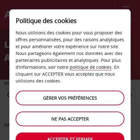
Menu
Politique des cookies
Welcome
Nous utilisons des cookies pour vous proposer des
to
offres personnalisées, pour des raisons analytiques
Location de voiture
Avis
et pour améliorer votre expérience sur notre site.
Nous partageons également nos données avec des
Aéroport de Hailey
partenaires publicitaires et analytiques. Pour plus
d’informations, voir notre
politique de cookies
. En
cliquant sur ACCEPTER vous acceptez que nous
utilisions des cookies.
AGENCE DE DÉPART
GÉRER VOS PRÉFÉRENCES
Sélectionnez une autre agence de retour
NE PAS ACCEPTER
DATE DE DÉPART
DATE DE RETOUR
ACCEPTER ET FERMER