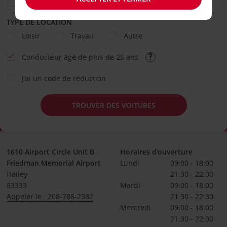
TYPE DE LOCATION
Loisir
Travail
Autre
Conducteur âgé de plus de 25 ans
J’ai un code de réduction
TROUVER DES VOITURES
1610 Airport Circle Unit B
Horaires d'ouverture
Friedman Memorial Airport
Lundi
09:00 - 18:00
Hailey
21:30 - 22:30
83333
Mardi
09:00 - 18:00
Appeler le : 208-788-2382
21:30 - 22:30
Mercredi
09:00 - 18:00
21:30 - 22:30