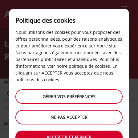
Menu
Politique des cookies
Welcome
Nous utilisons des cookies pour vous proposer des
to
offres personnalisées, pour des raisons analytiques
Location de voiture St
Avis
et pour améliorer votre expérience sur notre site.
Nous partageons également nos données avec des
Petersburg Floride Sears
partenaires publicitaires et analytiques. Pour plus
d’informations, voir notre
politique de cookies
. En
cliquant sur ACCEPTER vous acceptez que nous
utilisions des cookies.
AGENCE DE DÉPART
GÉRER VOS PRÉFÉRENCES
Sélectionnez une autre agence de retour
NE PAS ACCEPTER
DATE DE DÉPART
DATE DE RETOUR
ACCEPTER ET FERMER