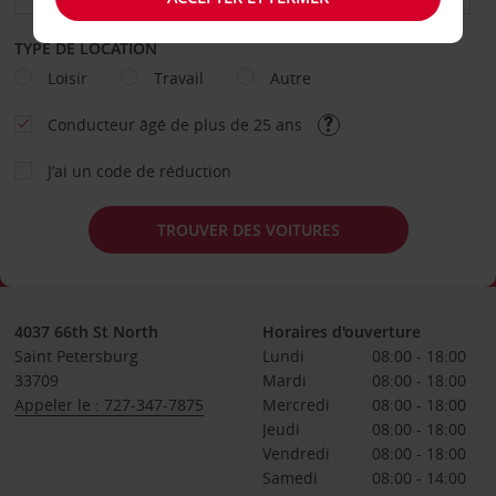
TYPE DE LOCATION
Loisir
Travail
Autre
Conducteur âgé de plus de 25 ans
J’ai un code de réduction
TROUVER DES VOITURES
4037 66th St North
Horaires d'ouverture
Saint Petersburg
Lundi
08:00 - 18:00
33709
Mardi
08:00 - 18:00
Appeler le : 727-347-7875
Mercredi
08:00 - 18:00
Jeudi
08:00 - 18:00
Vendredi
08:00 - 18:00
Samedi
08:00 - 14:00