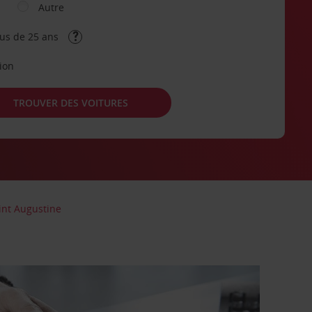
Autre
lus de 25 ans
tion
TROUVER DES VOITURES
int Augustine