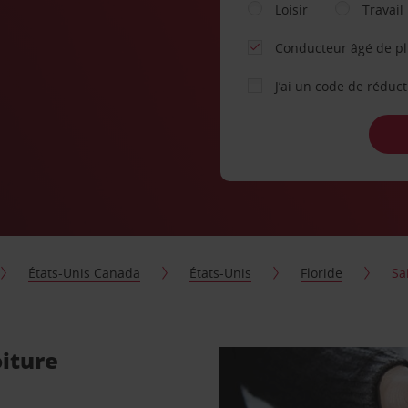
Loisir
Travail
Conducteur âgé de p
J’ai un code de réduc
États-Unis Canada
États-Unis
Floride
Sa
oiture