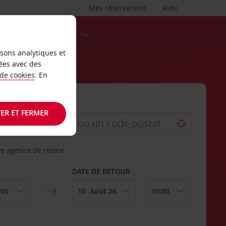
Mes réservations
Aide
DESTINATIONS
isons analytiques et
ées avec des
 de cookies
. En
ER ET FERMER
re agence de retour
DATE DE RETOUR