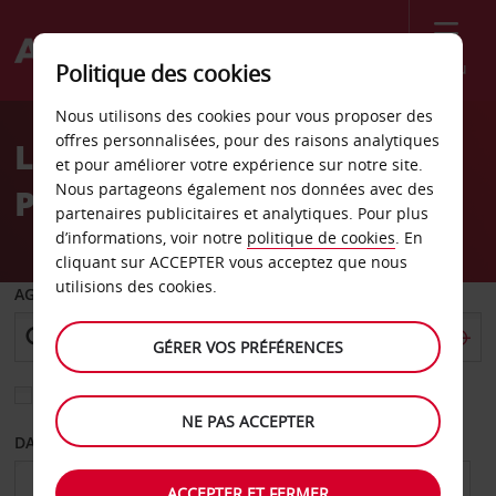
Menu
Politique des cookies
Welcome
Nous utilisons des cookies pour vous proposer des
to
offres personnalisées, pour des raisons analytiques
Location de voiture
Avis
et pour améliorer votre expérience sur notre site.
Nous partageons également nos données avec des
Pensacola
partenaires publicitaires et analytiques. Pour plus
d’informations, voir notre
politique de cookies
. En
cliquant sur ACCEPTER vous acceptez que nous
utilisions des cookies.
AGENCE DE DÉPART
GÉRER VOS PRÉFÉRENCES
Sélectionnez une autre agence de retour
NE PAS ACCEPTER
DATE DE DÉPART
DATE DE RETOUR
ACCEPTER ET FERMER