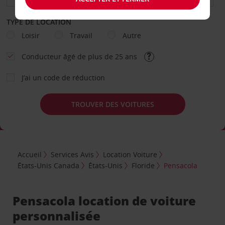
TYPE DE LOCATION
Loisir
Travail
Autre
Conducteur âgé de plus de 25 ans
J’ai un code de réduction
TROUVER DES VOITURES
Accueil
Services Avis
Location Voiture
États-Unis Canada
États-Unis
Floride
Pensacola
Pensacola location de voiture
personnalisée