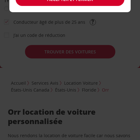
TYPE DE LOCATION
Loisir
Travail
Autre
Conducteur âgé de plus de 25 ans
J’ai un code de réduction
TROUVER DES VOITURES
Accueil
Services Avis
Location Voiture
États-Unis Canada
États-Unis
Floride
Orr
Orr location de voiture
personnalisée
Nous rendons la location de voiture facile car nous savons