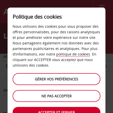
Menu
Politique des cookies
Welcome
Nous utilisons des cookies pour vous proposer des
to
offres personnalisées, pour des raisons analytiques
Location de voiture Orr
Avis
et pour améliorer votre expérience sur notre site.
Nous partageons également nos données avec des
partenaires publicitaires et analytiques. Pour plus
d’informations, voir notre
politique de cookies
. En
AGENCE DE DÉPART
cliquant sur ACCEPTER vous acceptez que nous
utilisions des cookies.
GÉRER VOS PRÉFÉRENCES
Sélectionnez une autre agence de retour
DATE DE DÉPART
DATE DE RETOUR
NE PAS ACCEPTER
ACCEPTER ET FERMER