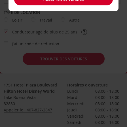
TYPE DE LOCATION
Loisir
Travail
Autre
Conducteur âgé de plus de 25 ans
J’ai un code de réduction
TROUVER DES VOITURES
1751 Hotel Plaza Boulevard
Horaires d'ouverture
Hilton Hotel Disney World
Lundi
08:00 - 18:00
Lake Buena Vista
Mardi
08:00 - 18:00
32830
Mercredi
08:00 - 18:00
Appeler le : 407-827-2847
Jeudi
08:00 - 18:00
Vendredi
08:00 - 18:00
Samedi
08:00 - 16:00