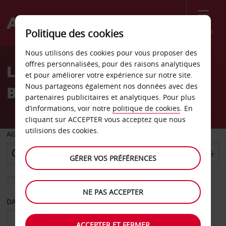
Menu
Politique des cookies
Welcome
Nous utilisons des cookies pour vous proposer des
to
offres personnalisées, pour des raisons analytiques
Location de voiture Lake
Avis
et pour améliorer votre expérience sur notre site.
Nous partageons également nos données avec des
Buena Vista
partenaires publicitaires et analytiques. Pour plus
d’informations, voir notre
politique de cookies
. En
cliquant sur ACCEPTER vous acceptez que nous
utilisions des cookies.
AGENCE DE DÉPART
GÉRER VOS PRÉFÉRENCES
Sélectionnez une autre agence de retour
NE PAS ACCEPTER
DATE DE DÉPART
DATE DE RETOUR
ACCEPTER ET FERMER