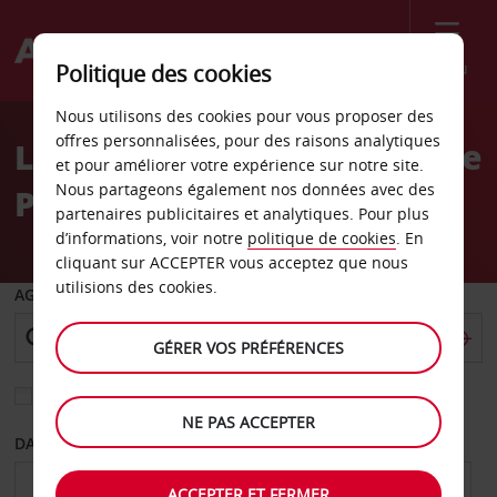
Menu
Politique des cookies
Welcome
Nous utilisons des cookies pour vous proposer des
to
offres personnalisées, pour des raisons analytiques
Location de voiture Orange
Avis
et pour améliorer votre expérience sur notre site.
Nous partageons également nos données avec des
Park
partenaires publicitaires et analytiques. Pour plus
d’informations, voir notre
politique de cookies
. En
cliquant sur ACCEPTER vous acceptez que nous
utilisions des cookies.
AGENCE DE DÉPART
GÉRER VOS PRÉFÉRENCES
Sélectionnez une autre agence de retour
NE PAS ACCEPTER
DATE DE DÉPART
DATE DE RETOUR
ACCEPTER ET FERMER