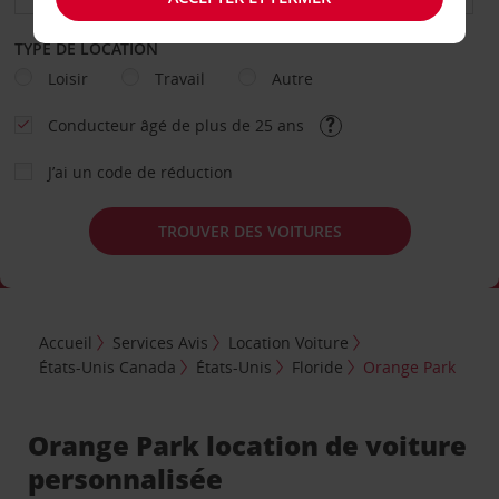
TYPE DE LOCATION
Loisir
Travail
Autre
Conducteur âgé de plus de 25 ans
J’ai un code de réduction
TROUVER DES VOITURES
Accueil
Services Avis
Location Voiture
États-Unis Canada
États-Unis
Floride
Orange Park
Orange Park location de voiture
personnalisée