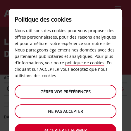
Menu
Politique des cookies
Welcome
Nous utilisons des cookies pour vous proposer des
to
offres personnalisées, pour des raisons analytiques
Location de voiture South
Avis
et pour améliorer votre expérience sur notre site.
Nous partageons également nos données avec des
Dixie Highway
partenaires publicitaires et analytiques. Pour plus
d’informations, voir notre
politique de cookies
. En
cliquant sur ACCEPTER vous acceptez que nous
utilisions des cookies.
AGENCE DE DÉPART
GÉRER VOS PRÉFÉRENCES
Sélectionnez une autre agence de retour
NE PAS ACCEPTER
DATE DE DÉPART
DATE DE RETOUR
ACCEPTER ET FERMER