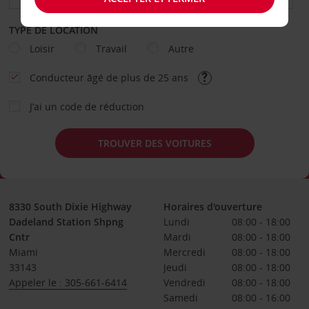
TYPE DE LOCATION
Loisir
Travail
Autre
Conducteur âgé de plus de 25 ans
J’ai un code de réduction
TROUVER DES VOITURES
8330 South Dixie Highway
Horaires d'ouverture
Dadeland Station Shpng
Lundi
08:00 - 18:00
Cntr
Mardi
08:00 - 18:00
Miami
Mercredi
08:00 - 18:00
33143
Jeudi
08:00 - 18:00
Appeler le : 305-661-6414
Vendredi
08:00 - 18:00
Samedi
08:00 - 16:00