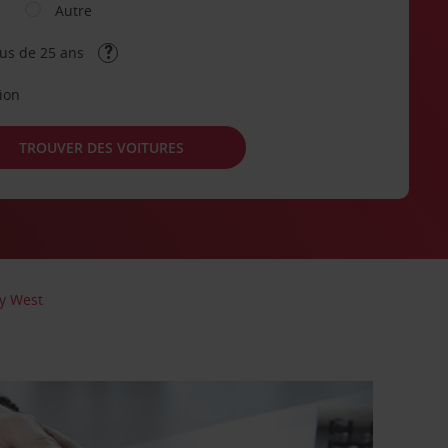
Autre
lus de 25 ans
tion
TROUVER DES VOITURES
y West