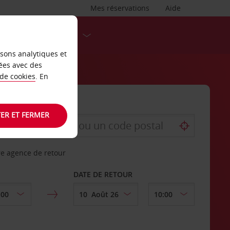
Mes réservations
Aide
DESTINATIONS
isons analytiques et
ées avec des
 de cookies
. En
ER ET FERMER
re agence de retour
DATE DE RETOUR