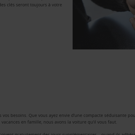
des clés seront toujours à votre
s vos besoins. Que vous ayez envie d’une compacte séduisante pou
acances en famille, nous avons la voiture qu’il vous faut.
reçoivent gratuitement des jours supplémentaires – quand ils adhèr