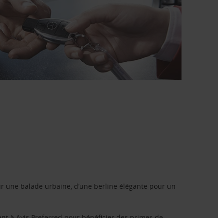
r une balade urbaine, d’une berline élégante pour un
ent à
Avis Preferred
pour bénéficier des primes de