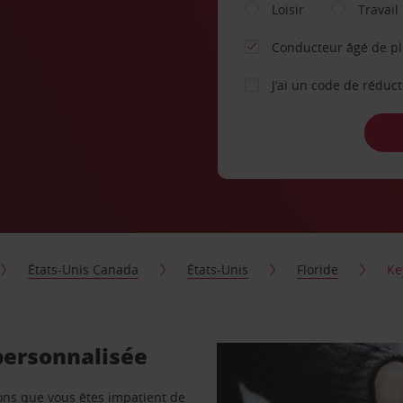
Loisir
Travail
Conducteur âgé de p
J’ai un code de réduc
États-Unis Canada
États-Unis
Floride
Ke
personnalisée
vons que vous êtes impatient de