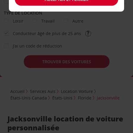
TYPE DE LOCATION
Loisir
Travail
Autre
Conducteur âgé de plus de 25 ans
J’ai un code de réduction
TROUVER DES VOITURES
Accueil
Services Avis
Location Voiture
États-Unis Canada
États-Unis
Floride
Jacksonville
Jacksonville location de voiture
personnalisée