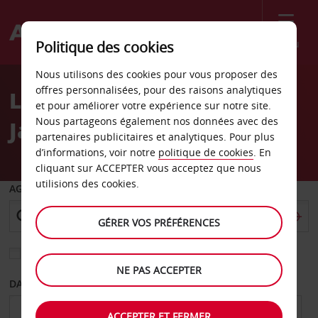
Menu
Politique des cookies
Welcome
Nous utilisons des cookies pour vous proposer des
to
offres personnalisées, pour des raisons analytiques
Location de voiture
Avis
et pour améliorer votre expérience sur notre site.
Nous partageons également nos données avec des
Jacksonville
partenaires publicitaires et analytiques. Pour plus
d’informations, voir notre
politique de cookies
. En
cliquant sur ACCEPTER vous acceptez que nous
utilisions des cookies.
AGENCE DE DÉPART
GÉRER VOS PRÉFÉRENCES
Sélectionnez une autre agence de retour
NE PAS ACCEPTER
DATE DE DÉPART
DATE DE RETOUR
ACCEPTER ET FERMER