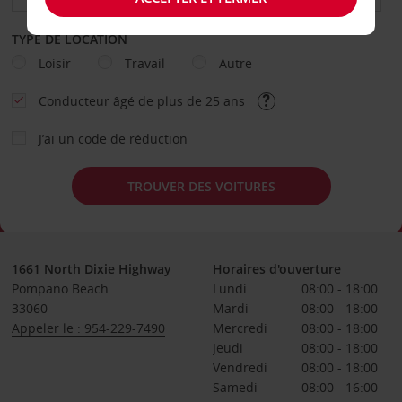
TYPE DE LOCATION
Loisir
Travail
Autre
Conducteur âgé de plus de 25 ans
J’ai un code de réduction
TROUVER DES VOITURES
1661 North Dixie Highway
Horaires d'ouverture
Pompano Beach
Lundi
08:00 - 18:00
33060
Mardi
08:00 - 18:00
Appeler le : 954-229-7490
Mercredi
08:00 - 18:00
Jeudi
08:00 - 18:00
Vendredi
08:00 - 18:00
Samedi
08:00 - 16:00