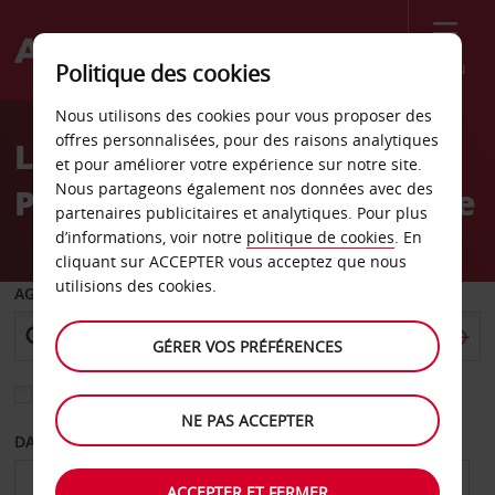
Menu
Politique des cookies
Welcome
Nous utilisons des cookies pour vous proposer des
to
offres personnalisées, pour des raisons analytiques
Location de voiture
Avis
et pour améliorer votre expérience sur notre site.
Nous partageons également nos données avec des
Powerline, Fort Lauderdale
partenaires publicitaires et analytiques. Pour plus
d’informations, voir notre
politique de cookies
. En
cliquant sur ACCEPTER vous acceptez que nous
utilisions des cookies.
AGENCE DE DÉPART
GÉRER VOS PRÉFÉRENCES
Sélectionnez une autre agence de retour
NE PAS ACCEPTER
DATE DE DÉPART
DATE DE RETOUR
ACCEPTER ET FERMER