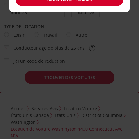
TYPE DE LOCATION
Loisir
Travail
Autre
Conducteur âgé de plus de 25 ans
J’ai un code de réduction
TROUVER DES VOITURES
Accueil
Services Avis
Location Voiture
États-Unis Canada
États-Unis
District of Columbia
Washington
Location de voiture Washington 4400 Connecticut Ave
NW