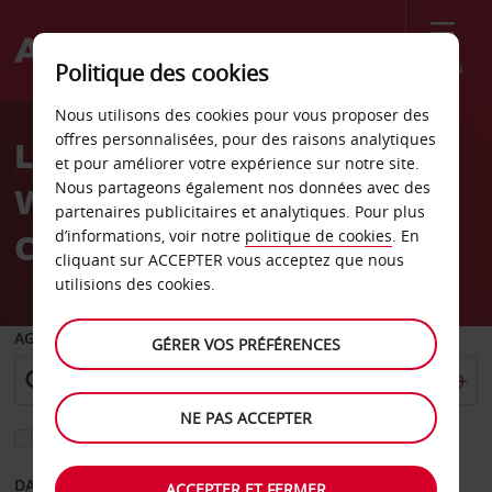
Menu
Politique des cookies
Welcome
Nous utilisons des cookies pour vous proposer des
to
offres personnalisées, pour des raisons analytiques
Location de voiture
Avis
et pour améliorer votre expérience sur notre site.
Nous partageons également nos données avec des
Washington 4400
partenaires publicitaires et analytiques. Pour plus
Connecticut Ave NW
d’informations, voir notre
politique de cookies
. En
cliquant sur ACCEPTER vous acceptez que nous
utilisions des cookies.
AGENCE DE DÉPART
GÉRER VOS PRÉFÉRENCES
NE PAS ACCEPTER
Sélectionnez une autre agence de retour
DATE DE DÉPART
DATE DE RETOUR
ACCEPTER ET FERMER