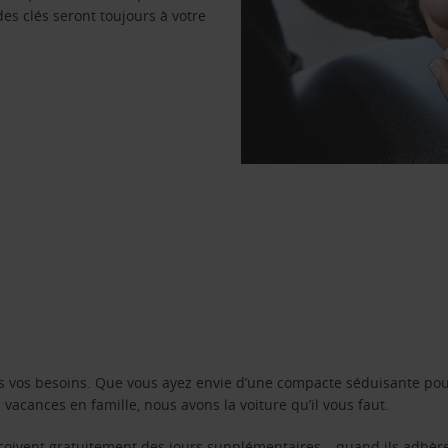
des clés seront toujours à votre
s vos besoins. Que vous ayez envie d’une compacte séduisante pou
acances en famille, nous avons la voiture qu’il vous faut.
reçoivent gratuitement des jours supplémentaires – quand ils adhèr