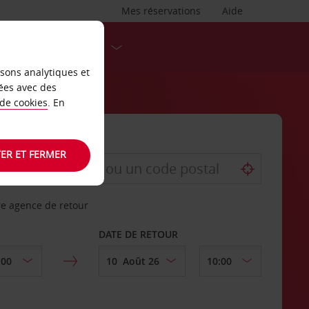
Mes réservations
Aide
DESTINATIONS
isons analytiques et
ées avec des
 de cookies
. En
ER ET FERMER
re agence de retour
DATE DE RETOUR