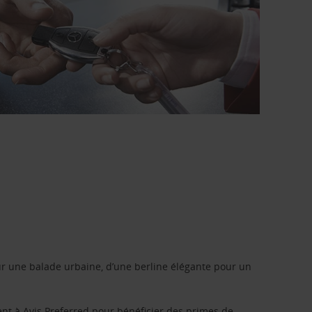
r une balade urbaine, d’une berline élégante pour un
ent à
Avis Preferred
pour bénéficier des primes de