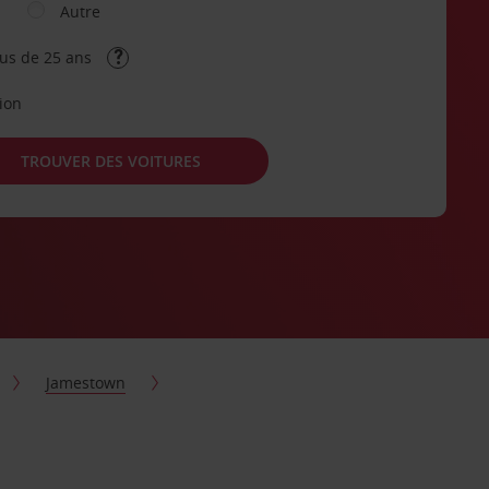
Autre
lus de 25 ans
tion
TROUVER DES VOITURES
Jamestown