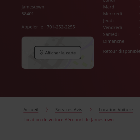
Jamestown
Mardi
58401
Mercredi
Jeudi
Appeler le : 701-252-2255
Vendredi
Samedi
Dimanche
Retour disponibl
Afficher la carte
Accueil
Services Avis
Location Voiture
Location de voiture Aéroport de Jamestown