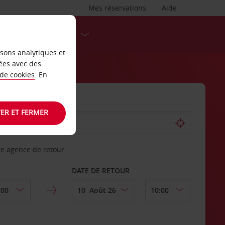
Mes réservations
Aide
DESTINATIONS
isons analytiques et
ées avec des
 de cookies
. En
ER ET FERMER
re agence de retour
DATE DE RETOUR