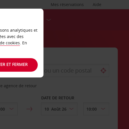
Mes réservations
Aide
DESTINATIONS
isons analytiques et
ées avec des
 de cookies
. En
ER ET FERMER
re agence de retour
DATE DE RETOUR