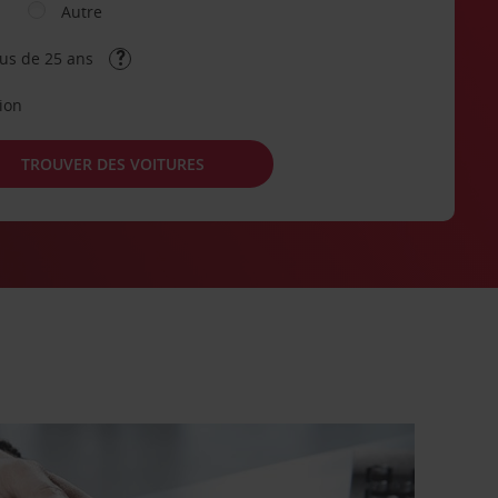
Autre
lus de 25 ans
tion
TROUVER DES VOITURES