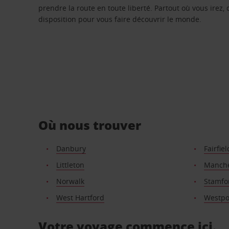
prendre la route en toute liberté. Partout où vous irez, 
disposition pour vous faire découvrir le monde.
Où nous trouver
Danbury
Fairfiel
Littleton
Manche
Norwalk
Stamfo
West Hartford
Westpo
Votre voyage commence ici.