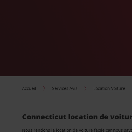
Accueil
Services Avis
Location Voiture
Connecticut location de voitu
Nous rendons la location de voiture facile car nous sa