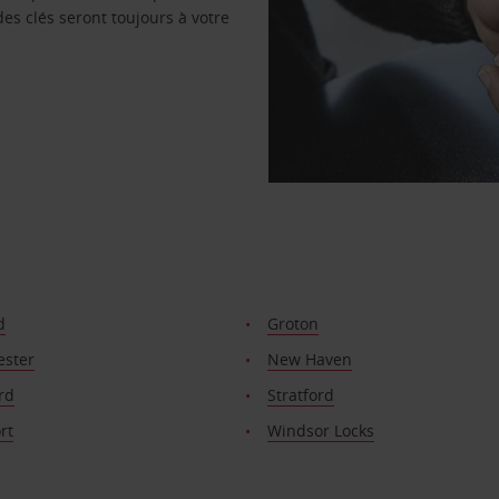
des clés seront toujours à votre
d
Groton
ster
New Haven
rd
Stratford
rt
Windsor Locks