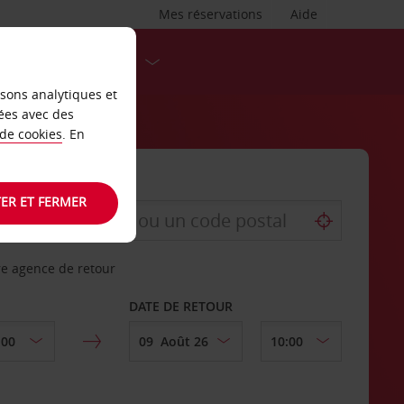
Mes réservations
Aide
DESTINATIONS
isons analytiques et
ées avec des
 de cookies
. En
ER ET FERMER
re agence de retour
DATE DE RETOUR