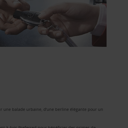
r une balade urbaine, d’une berline élégante pour un
ent à
Avis Preferred
pour bénéficier des primes de