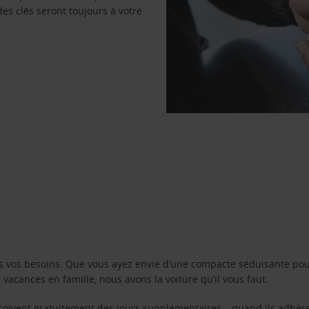
des clés seront toujours à votre
s vos besoins. Que vous ayez envie d’une compacte séduisante pou
acances en famille, nous avons la voiture qu’il vous faut.
reçoivent gratuitement des jours supplémentaires – quand ils adhèr