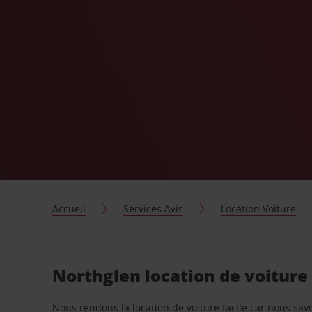
Accueil
Services Avis
Location Voiture
Northglen location de voiture
Nous rendons la location de voiture facile car nous sa