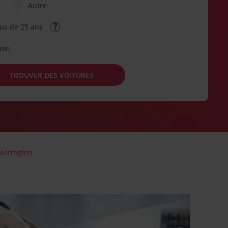
Autre
lus de 25 ans
tion
TROUVER DES VOITURES
Northglen