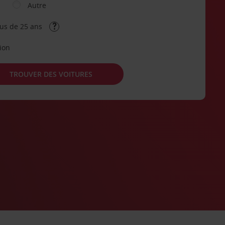
Autre
lus de 25 ans
tion
TROUVER DES VOITURES