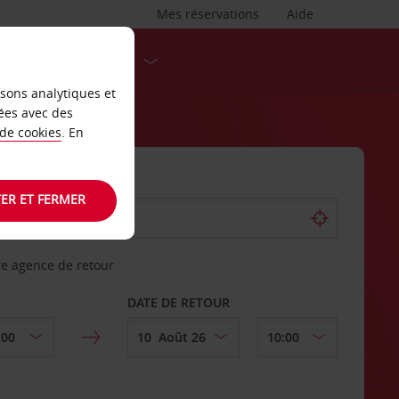
Mes réservations
Aide
DESTINATIONS
isons analytiques et
ées avec des
 de cookies
. En
ER ET FERMER
re agence de retour
DATE DE RETOUR