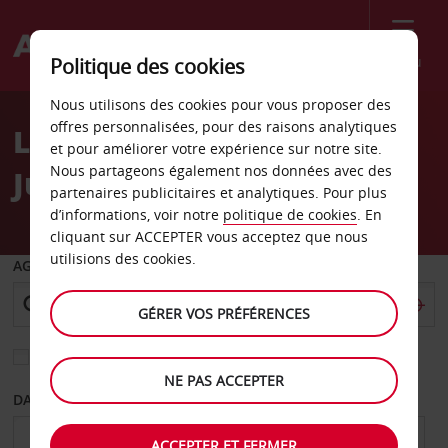
Menu
Politique des cookies
Welcome
Nous utilisons des cookies pour vous proposer des
to
offres personnalisées, pour des raisons analytiques
Location de voiture Grand
Avis
et pour améliorer votre expérience sur notre site.
Nous partageons également nos données avec des
Junction Sears
partenaires publicitaires et analytiques. Pour plus
d’informations, voir notre
politique de cookies
. En
cliquant sur ACCEPTER vous acceptez que nous
utilisions des cookies.
AGENCE DE DÉPART
GÉRER VOS PRÉFÉRENCES
Sélectionnez une autre agence de retour
NE PAS ACCEPTER
DATE DE DÉPART
DATE DE RETOUR
ACCEPTER ET FERMER