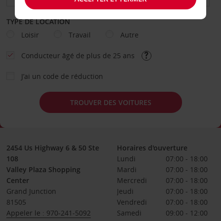
TYPE DE LOCATION
Loisir
Travail
Autre
Conducteur âgé de plus de 25 ans
J’ai un code de réduction
TROUVER DES VOITURES
2454 Us Highway 6 & 50 Ste
Horaires d'ouverture
108
Lundi
07:00 - 18:00
Valley Plaza Shopping
Mardi
07:00 - 18:00
Center
Mercredi
07:00 - 18:00
Grand Junction
Jeudi
07:00 - 18:00
81505
Vendredi
07:00 - 18:00
Appeler le : 970-241-5092
Samedi
09:00 - 12:00