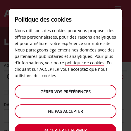
Menu
Politique des cookies
Welcome
Nous utilisons des cookies pour vous proposer des
to
offres personnalisées, pour des raisons analytiques
Location de voiture Aspen
Avis
et pour améliorer votre expérience sur notre site.
Nous partageons également nos données avec des
partenaires publicitaires et analytiques. Pour plus
d’informations, voir notre
politique de cookies
. En
AGENCE DE DÉPART
cliquant sur ACCEPTER vous acceptez que nous
utilisions des cookies.
GÉRER VOS PRÉFÉRENCES
Sélectionnez une autre agence de retour
DATE DE DÉPART
DATE DE RETOUR
NE PAS ACCEPTER
ACCEPTER ET FERMER