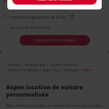
TYPE DE LOCATION
Loisir
Travail
Autre
Conducteur âgé de plus de 25 ans
J’ai un code de réduction
TROUVER DES VOITURES
Accueil
Services Avis
Location Voiture
États-Unis Canada
États-Unis
Colorado
Aspen
Aspen location de voiture
personnalisée
Nous rendons la location de voiture facile car nous savons