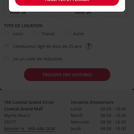
TYPE DE LOCATION
Loisir
Travail
Autre
Conducteur âgé de plus de 25 ans
J’ai un code de réduction
TROUVER DES VOITURES
780 Coastal Grand Circle
Horaires d'ouverture
Coastal Grand Mall
Lundi
08:00 - 18:00
Myrtle Beach
Mardi
08:00 - 18:00
29577
Mercredi
08:00 - 18:00
Appeler le : 843-448-2634
Jeudi
08:00 - 18:00