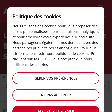
Menu
Politique des cookies
Welcome
Nous utilisons des cookies pour vous proposer des
to
offres personnalisées, pour des raisons analytiques
Location de voiture Myrtle
Avis
et pour améliorer votre expérience sur notre site.
Nous partageons également nos données avec des
Beach Caroline du Sud
partenaires publicitaires et analytiques. Pour plus
Sears
d’informations, voir notre
politique de cookies
. En
cliquant sur ACCEPTER vous acceptez que nous
utilisions des cookies.
AGENCE DE DÉPART
GÉRER VOS PRÉFÉRENCES
NE PAS ACCEPTER
Sélectionnez une autre agence de retour
DATE DE DÉPART
DATE DE RETOUR
ACCEPTER ET FERMER