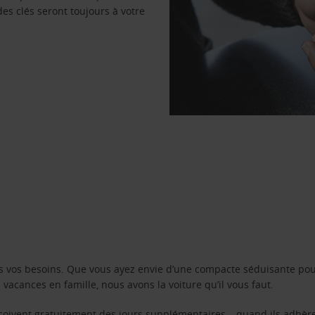
des clés seront toujours à votre
s vos besoins. Que vous ayez envie d’une compacte séduisante pou
acances en famille, nous avons la voiture qu’il vous faut.
reçoivent gratuitement des jours supplémentaires – quand ils adhèr