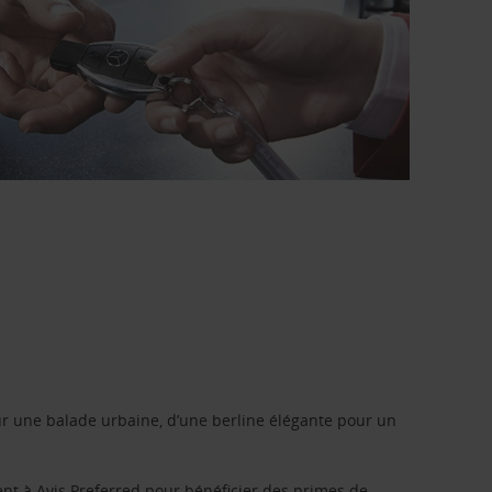
r une balade urbaine, d’une berline élégante pour un
ent à
Avis Preferred
pour bénéficier des primes de