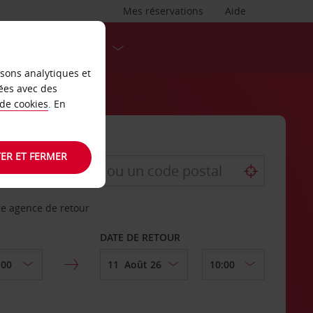
Mes réservations
Aide
DESTINATIONS
isons analytiques et
ées avec des
 de cookies
. En
ER ET FERMER
re agence de retour
DATE DE RETOUR