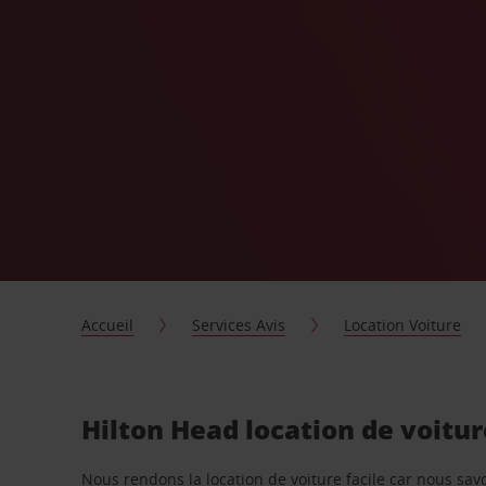
Accueil
Services Avis
Location Voiture
Hilton Head location de voitu
Nous rendons la location de voiture facile car nous sa