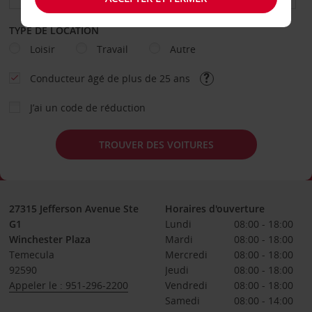
TYPE DE LOCATION
Loisir
Travail
Autre
Conducteur âgé de plus de 25 ans
J’ai un code de réduction
TROUVER DES VOITURES
27315 Jefferson Avenue Ste
Horaires d'ouverture
G1
Lundi
08:00 - 18:00
Winchester Plaza
Mardi
08:00 - 18:00
Temecula
Mercredi
08:00 - 18:00
92590
Jeudi
08:00 - 18:00
Appeler le : 951-296-2200
Vendredi
08:00 - 18:00
Samedi
08:00 - 14:00