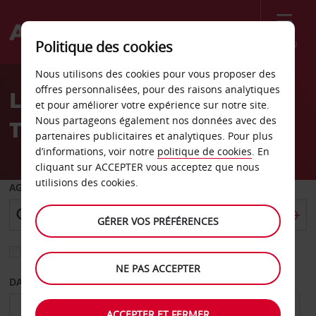
Menu
Politique des cookies
Welcome
Nous utilisons des cookies pour vous proposer des
to
offres personnalisées, pour des raisons analytiques
Location de voiture
Avis
et pour améliorer votre expérience sur notre site.
Nous partageons également nos données avec des
Temecula
partenaires publicitaires et analytiques. Pour plus
d’informations, voir notre
politique de cookies
. En
cliquant sur ACCEPTER vous acceptez que nous
utilisions des cookies.
AGENCE DE DÉPART
GÉRER VOS PRÉFÉRENCES
Sélectionnez une autre agence de retour
NE PAS ACCEPTER
DATE DE DÉPART
DATE DE RETOUR
ACCEPTER ET FERMER