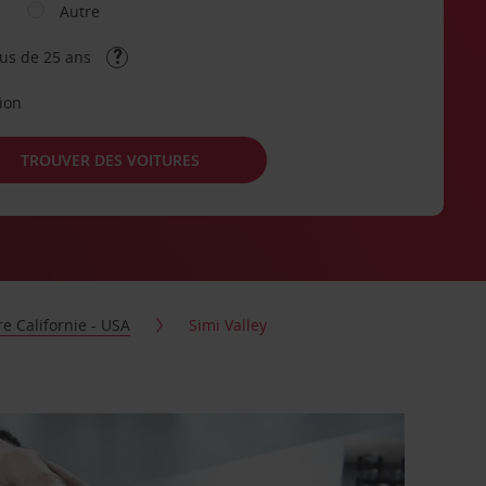
Autre
lus de 25 ans
tion
TROUVER DES VOITURES
re Californie - USA
Simi Valley