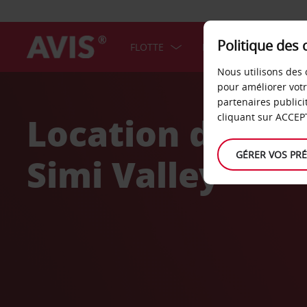
Politique des 
FLOTTE
BONS PLANS
F
Nous utilisons des 
Welcome
pour améliorer vot
to
partenaires publici
Avis
Location de voi
cliquant sur ACCEPT
GÉRER VOS PR
Simi Valley