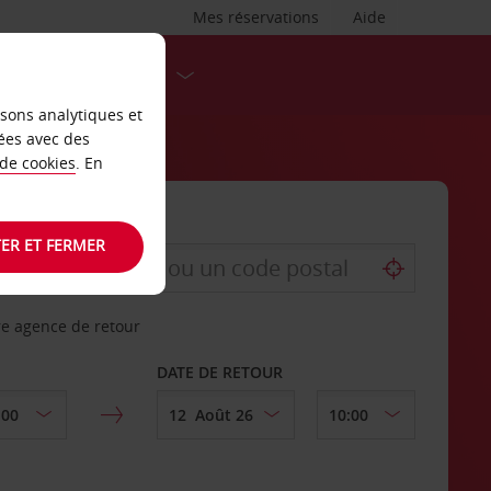
Mes réservations
Aide
DESTINATIONS
isons analytiques et
ées avec des
 de cookies
. En
ER ET FERMER
re agence de retour
DATE DE RETOUR