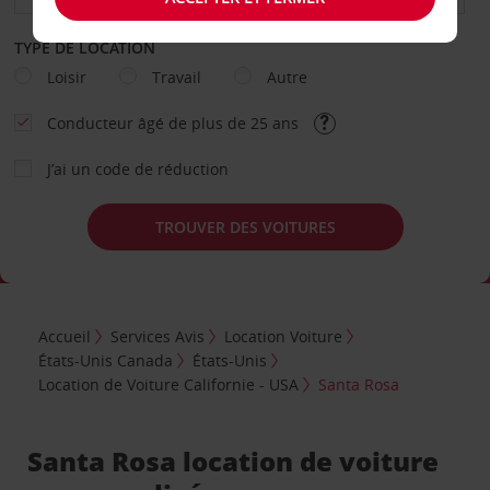
TYPE DE LOCATION
Loisir
Travail
Autre
Conducteur âgé de plus de 25 ans
J’ai un code de réduction
TROUVER DES VOITURES
Accueil
Services Avis
Location Voiture
États-Unis Canada
États-Unis
Location de Voiture Californie - USA
Santa Rosa
Santa Rosa location de voiture