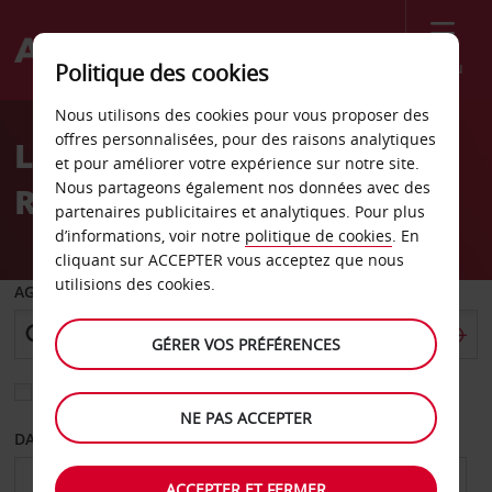
Menu
Politique des cookies
Welcome
Nous utilisons des cookies pour vous proposer des
to
offres personnalisées, pour des raisons analytiques
Location de voiture Santa
Avis
et pour améliorer votre expérience sur notre site.
Nous partageons également nos données avec des
Rosa
partenaires publicitaires et analytiques. Pour plus
d’informations, voir notre
politique de cookies
. En
cliquant sur ACCEPTER vous acceptez que nous
utilisions des cookies.
AGENCE DE DÉPART
GÉRER VOS PRÉFÉRENCES
Sélectionnez une autre agence de retour
NE PAS ACCEPTER
DATE DE DÉPART
DATE DE RETOUR
ACCEPTER ET FERMER