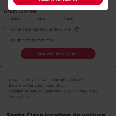
TYPE DE LOCATION
Loisir
Travail
Autre
Conducteur âgé de plus de 25 ans
J’ai un code de réduction
TROUVER DES VOITURES
Accueil
Services Avis
Location Voiture
États-Unis Canada
États-Unis
Location de Voiture Californie - USA
Santa Clara
Santa Clara
Santa Clara location de voiture,