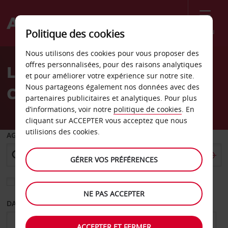
Menu
Politique des cookies
Welcome
Nous utilisons des cookies pour vous proposer des
to
offres personnalisées, pour des raisons analytiques
Location de voiture Santa
Avis
et pour améliorer votre expérience sur notre site.
Nous partageons également nos données avec des
Clara
partenaires publicitaires et analytiques. Pour plus
d’informations, voir notre
politique de cookies
. En
cliquant sur ACCEPTER vous acceptez que nous
utilisions des cookies.
AGENCE DE DÉPART
GÉRER VOS PRÉFÉRENCES
Sélectionnez une autre agence de retour
NE PAS ACCEPTER
DATE DE DÉPART
DATE DE RETOUR
ACCEPTER ET FERMER