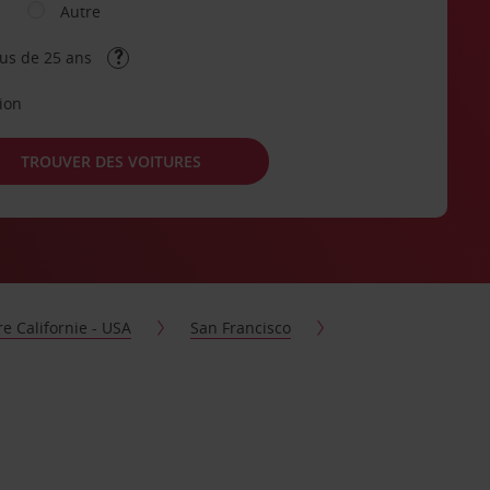
Autre
lus de 25 ans
tion
TROUVER DES VOITURES
re Californie - USA
San Francisco