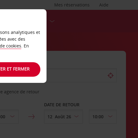
Mes réservations
Aide
DESTINATIONS
isons analytiques et
ées avec des
 de cookies
. En
ER ET FERMER
re agence de retour
DATE DE RETOUR