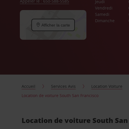
Appeler le : 650-588-5585
Jeudi
Vendredi
Samedi
Dimanche
Afficher la carte
Accueil
Services Avis
Location Voiture
Location de voiture South San Francisco
Location de voiture South San