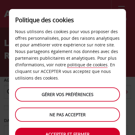
Menu
Politique des cookies
Welcome
Nous utilisons des cookies pour vous proposer des
to
offres personnalisées, pour des raisons analytiques
Location de voiture
Avis
et pour améliorer votre expérience sur notre site.
Nous partageons également nos données avec des
Rocklin
partenaires publicitaires et analytiques. Pour plus
d’informations, voir notre
politique de cookies
. En
cliquant sur ACCEPTER vous acceptez que nous
utilisions des cookies.
AGENCE DE DÉPART
GÉRER VOS PRÉFÉRENCES
Sélectionnez une autre agence de retour
NE PAS ACCEPTER
DATE DE DÉPART
DATE DE RETOUR
ACCEPTER ET FERMER