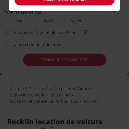
TYPE DE LOCATION
Loisir
Travail
Autre
Conducteur âgé de plus de 25 ans
J’ai un code de réduction
TROUVER DES VOITURES
Accueil
Services Avis
Location Voiture
États-Unis Canada
États-Unis
Location de Voiture Californie - USA
Rocklin
Rocklin location de voiture