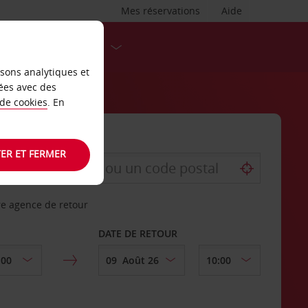
Mes réservations
Aide
DESTINATIONS
isons analytiques et
ées avec des
 de cookies
. En
ER ET FERMER
re agence de retour
DATE DE RETOUR