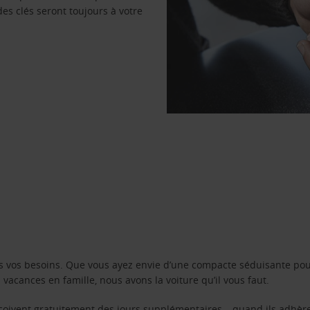
des clés seront toujours à votre
s vos besoins. Que vous ayez envie d’une compacte séduisante pou
acances en famille, nous avons la voiture qu’il vous faut.
reçoivent gratuitement des jours supplémentaires – quand ils adhèr