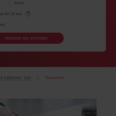
Autre
lus de 25 ans
tion
TROUVER DES VOITURES
re Californie - USA
Pleasanton