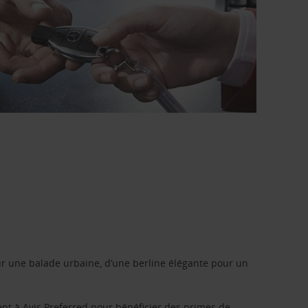
r une balade urbaine, d’une berline élégante pour un
ent à
Avis Preferred
pour bénéficier des primes de