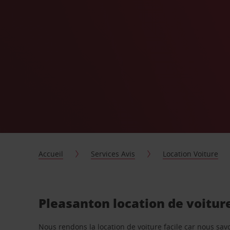
Accueil
Services Avis
Location Voiture
Pleasanton location de voitur
Nous rendons la location de voiture facile car nous sa