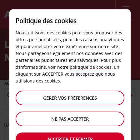
Menu
Politique des cookies
Welcome
Nous utilisons des cookies pour vous proposer des
to
offres personnalisées, pour des raisons analytiques
Location de voiture
Avis
et pour améliorer votre expérience sur notre site.
Nous partageons également nos données avec des
National City
partenaires publicitaires et analytiques. Pour plus
d’informations, voir notre
politique de cookies
. En
cliquant sur ACCEPTER vous acceptez que nous
utilisions des cookies.
AGENCE DE DÉPART
GÉRER VOS PRÉFÉRENCES
Sélectionnez une autre agence de retour
NE PAS ACCEPTER
DATE DE DÉPART
DATE DE RETOUR
ACCEPTER ET FERMER