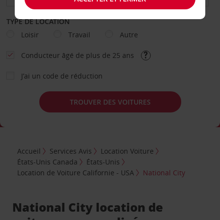
TYPE DE LOCATION
Loisir
Travail
Autre
Conducteur âgé de plus de 25 ans
J’ai un code de réduction
TROUVER DES VOITURES
Accueil
Services Avis
Location Voiture
États-Unis Canada
États-Unis
Location de Voiture Californie - USA
National City
National City location de