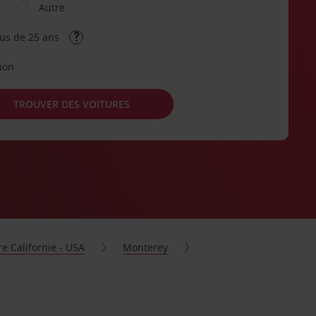
Autre
lus de 25 ans
tion
TROUVER DES VOITURES
re Californie - USA
Monterey