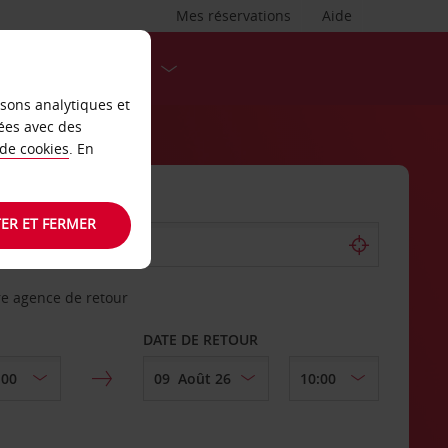
Mes réservations
Aide
DESTINATIONS
isons analytiques et
ées avec des
 de cookies
. En
ER ET FERMER
re agence de retour
DATE DE RETOUR