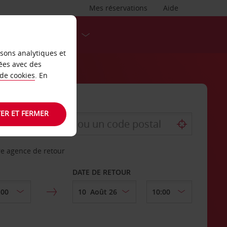
Mes réservations
Aide
DESTINATIONS
isons analytiques et
ées avec des
 de cookies
. En
ER ET FERMER
re agence de retour
DATE DE RETOUR