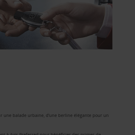
r une balade urbaine, d’une berline élégante pour un
ent à
Avis Preferred
pour bénéficier des primes de