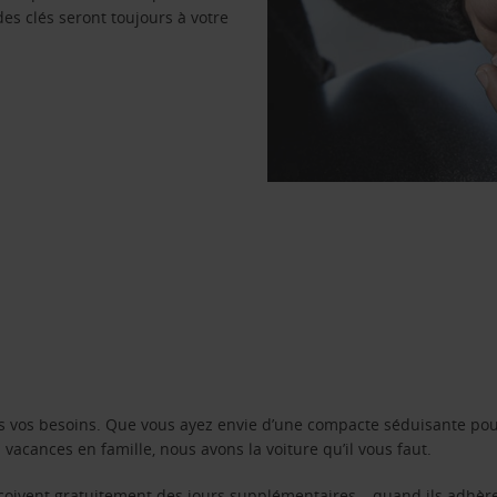
des clés seront toujours à votre
s vos besoins. Que vous ayez envie d’une compacte séduisante pou
acances en famille, nous avons la voiture qu’il vous faut.
reçoivent gratuitement des jours supplémentaires – quand ils adhèr