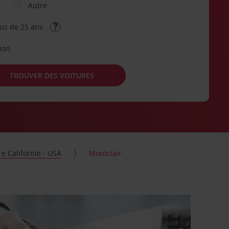
Autre
lus de 25 ans
tion
TROUVER DES VOITURES
re Californie - USA
Montclair