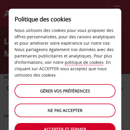
Menu
Politique des cookies
Welcome
Nous utilisons des cookies pour vous proposer des
to
offres personnalisées, pour des raisons analytiques
Location de voiture
Avis
et pour améliorer votre expérience sur notre site.
Nous partageons également nos données avec des
Midway City Californie
partenaires publicitaires et analytiques. Pour plus
d’informations, voir notre
politique de cookies
. En
cliquant sur ACCEPTER vous acceptez que nous
utilisions des cookies.
AGENCE DE DÉPART
GÉRER VOS PRÉFÉRENCES
Sélectionnez une autre agence de retour
NE PAS ACCEPTER
DATE DE DÉPART
DATE DE RETOUR
ACCEPTER ET FERMER