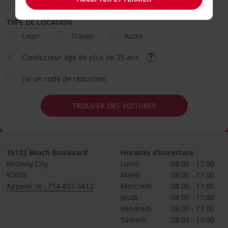
TYPE DE LOCATION
Loisir
Travail
Autre
Conducteur âgé de plus de 25 ans
J’ai un code de réduction
TROUVER DES VOITURES
15122 Beach Boulevard
Horaires d'ouverture
Midway City
Lundi
08:00 - 17:00
92655
Mardi
08:00 - 17:00
Appeler le : 714-892-5612
Mercredi
08:00 - 17:00
Jeudi
08:00 - 17:00
Vendredi
08:00 - 17:00
Samedi
09:00 - 13:00