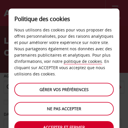
Menu
Politique des cookies
Welcome
Nous utilisons des cookies pour vous proposer des
to
offres personnalisées, pour des raisons analytiques
Location de voiture
Avis
et pour améliorer votre expérience sur notre site.
Nous partageons également nos données avec des
Concord
partenaires publicitaires et analytiques. Pour plus
d’informations, voir notre
politique de cookies
. En
cliquant sur ACCEPTER vous acceptez que nous
utilisions des cookies.
AGENCE DE DÉPART
GÉRER VOS PRÉFÉRENCES
Sélectionnez une autre agence de retour
NE PAS ACCEPTER
DATE DE DÉPART
DATE DE RETOUR
ACCEPTER ET FERMER