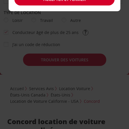
TYPE DE LOCATION
Loisir
Travail
Autre
Conducteur âgé de plus de 25 ans
J’ai un code de réduction
TROUVER DES VOITURES
Accueil
Services Avis
Location Voiture
États-Unis Canada
États-Unis
Location de Voiture Californie - USA
Concord
Concord location de voiture