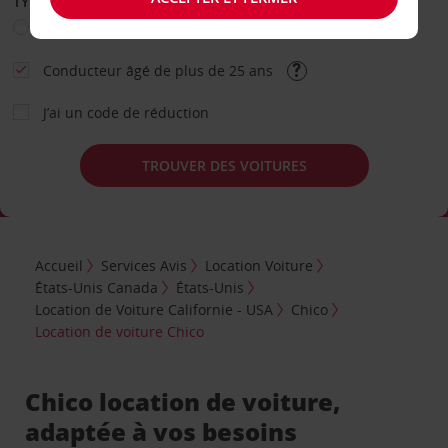
TYPE DE LOCATION
Loisir
Travail
Autre
Conducteur âgé de plus de 25 ans
J’ai un code de réduction
TROUVER DES VOITURES
Accueil
Services Avis
Location Voiture
États-Unis Canada
États-Unis
Location de Voiture Californie - USA
Chico
Location de voiture Chico
Chico location de voiture,
adaptée à vos besoins