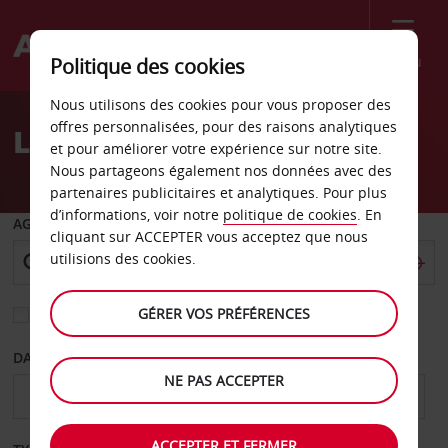
Menu
Politique des cookies
Welcome
Nous utilisons des cookies pour vous proposer des
to
offres personnalisées, pour des raisons analytiques
Location de voiture Chico
Avis
et pour améliorer votre expérience sur notre site.
Nous partageons également nos données avec des
partenaires publicitaires et analytiques. Pour plus
d’informations, voir notre
politique de cookies
. En
AGENCE DE DÉPART
cliquant sur ACCEPTER vous acceptez que nous
utilisions des cookies.
GÉRER VOS PRÉFÉRENCES
Sélectionnez une autre agence de retour
DATE DE DÉPART
DATE DE RETOUR
NE PAS ACCEPTER
ACCEPTER ET FERMER