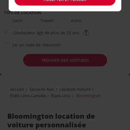
TYPE DE LOCATION
Loisir
Travail
Autre
Conducteur âgé de plus de 25 ans
J’ai un code de réduction
TROUVER DES VOITURES
Accueil
Services Avis
Location Voiture
États-Unis Canada
États-Unis
Bloomington
Bloomington location de
voiture personnalisée