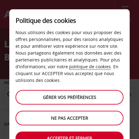
Menu
Politique des cookies
Welcome
Nous utilisons des cookies pour vous proposer des
to
offres personnalisées, pour des raisons analytiques
Location de voiture
Avis
et pour améliorer votre expérience sur notre site.
Nous partageons également nos données avec des
Bloomington
partenaires publicitaires et analytiques. Pour plus
d’informations, voir notre
politique de cookies
. En
cliquant sur ACCEPTER vous acceptez que nous
utilisions des cookies.
AGENCE DE DÉPART
GÉRER VOS PRÉFÉRENCES
Sélectionnez une autre agence de retour
NE PAS ACCEPTER
DATE DE DÉPART
DATE DE RETOUR
ACCEPTER ET FERMER